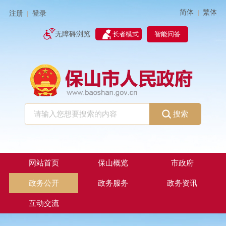
简体
繁体
|
注册
登录
|
智能问答
无障碍浏览
长者模式
搜索
网站首页
保山概览
市政府
政务公开
政务服务
政务资讯
互动交流