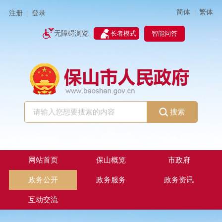
简体
繁体
|
注册
登录
|
智能问答
无障碍浏览
长者模式
搜索
网站首页
保山概览
市政府
政务公开
政务服务
政务资讯
互动交流