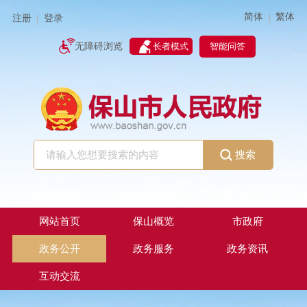
简体
繁体
|
注册
登录
|
智能问答
无障碍浏览
长者模式
搜索
网站首页
保山概览
市政府
政务公开
政务服务
政务资讯
互动交流