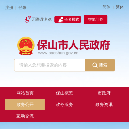
简体
繁体
|
注册
登录
|
智能问答
无障碍浏览
长者模式
搜索
网站首页
保山概览
市政府
政务公开
政务服务
政务资讯
互动交流