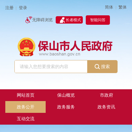
简体
繁体
|
注册
登录
|
智能问答
无障碍浏览
长者模式
搜索
网站首页
保山概览
市政府
政务公开
政务服务
政务资讯
互动交流